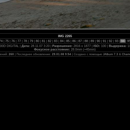
IMG 2265
74
|
75
|
76
|
77
|
78
|
79
|
80
|
81
|
82
|
83
|
84
|
85
|
86
|
87
|
88
|
89
|
90
|
91
|
92
|
93
|
94
|
9
00D DIGITAL |
Дата:
28.11.07 3:20 |
Разрешение:
2816 x 1877 |
ISO:
100 |
Выдержка:
1
Фокусное расстояние:
28.0mm (=45mm)
жений:
260
| Последнее обновление:
29.01.08 9:54
| Создано с помощью
JAlbum 7.3
&
Cham