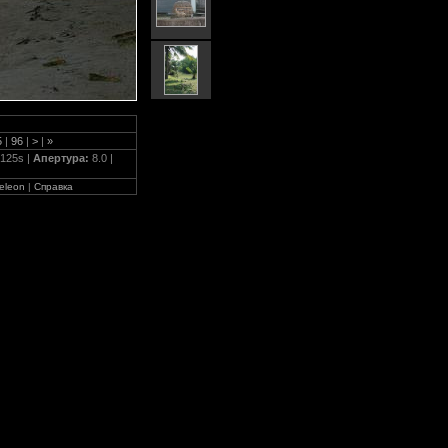
5
|
96
|
>
|
»
/125s |
Апертура:
8.0 |
eleon
|
Справка