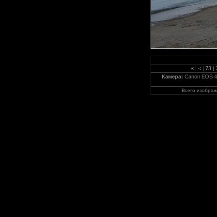
«
|
<
|
73
|
Камера:
Canon EOS 4
Всего изобра