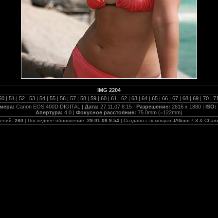
IMG 2204
50
|
51
|
52
|
53
|
54
|
55
|
56
|
57
|
58
|
59
|
60
|
61
|
62
|
63
|
64
|
65
|
66
|
67
|
68
|
69
|
70
|
7
мера:
Canon EOS 400D DIGITAL |
Дата:
27.11.07 8:15 |
Разрешение:
2816 x 1880 |
ISO:
Апертура:
4.0 |
Фокусное расстояние:
75.0mm (=122mm)
жений:
260
| Последнее обновление:
29.01.08 9:54
| Создано с помощью
JAlbum 7.3
&
Cham