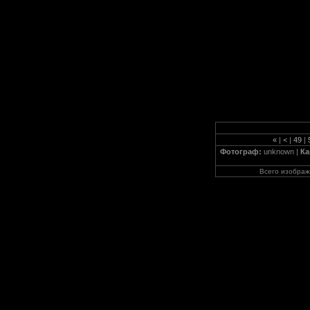
«
|
<
|
49
|
Фотограф:
unknown |
Ка
Всего изобра