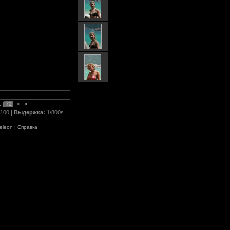
1
|
72
|
>
|
»
100 |
Выдержка:
1/800s |
eleon
|
Справка