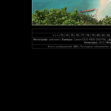
«
|
<
|
73
|
74
|
75
|
76
|
77
|
78
|
79
|
80
|
81
|
82
Фотограф:
unknown |
Камера:
Canon EOS 400D DIGITAL |
Д
Апертура:
10.0 |
Фок
Всего изображений:
260
| Последнее обновление: