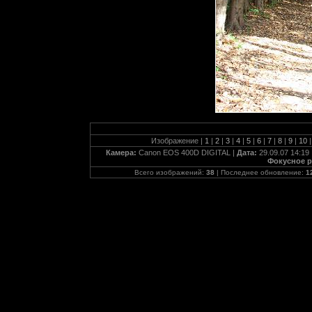
Изображение |
1
|
2
|
3
|
4
|
5
|
6
|
7
|
8
|
9
|
10
|
Камера:
Canon EOS 400D DIGITAL |
Дата:
29.09.07 14:19 
Фокусное р
Всего изображений:
38
| Последнее обновление:
1