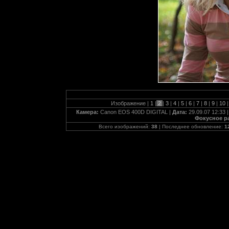
Изображение |
1
|
2
|
3
|
4
|
5
|
6
|
7
|
8
|
9
|
10
|
Камера:
Canon EOS 400D DIGITAL |
Дата:
29.09.07 12:33 
Фокусное р
Всего изображений:
38
| Последнее обновление:
1