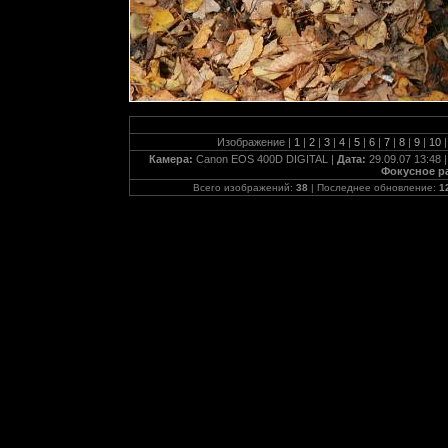
Изображение |
1
|
2
|
3
|
4
|
5
|
6
|
7
|
8
|
9
|
10
|
Камера:
Canon EOS 400D DIGITAL |
Дата:
29.09.07 13:48 
Фокусное р
Всего изображений:
38
| Последнее обновление:
1