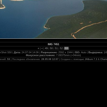
IMG 7451
«
|
<
|
49
|
50
|
51
|
52
|
53
|
rShot S50 |
Дата:
24.07.04 14:06 |
Разрешение:
2592 x 1944 |
ISO:
Auto |
Выдержка:
1/
Фокусное расстояние:
7.09375mm (=34mm)
жений:
53
| Последнее обновление:
28.05.08 12:07
| Создано с помощью
JAlbum 7.3
&
Cham