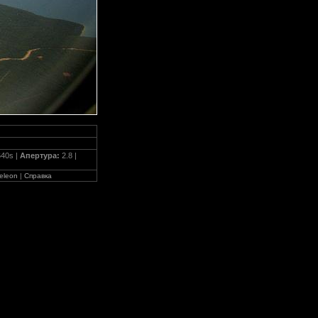
640s |
Апертура:
2.8 |
eleon
|
Справка