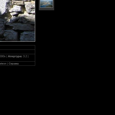
000s |
Апертура:
3.2 |
eleon
|
Справка