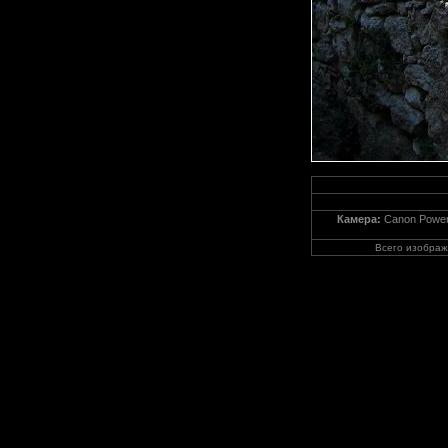
Камера:
Canon Power
Всего изобра