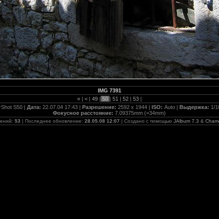
IMG 7391
«
|
<
|
49
|
50
|
51
|
52
|
53
|
Shot S50 |
Дата:
22.07.04 17:43 |
Разрешение:
2592 x 1944 |
ISO:
Auto |
Выдержка:
1/1
Фокусное расстояние:
7.09375mm (=34mm)
жений:
53
| Последнее обновление:
28.05.08 12:07
| Создано с помощью
JAlbum 7.3
&
Cham