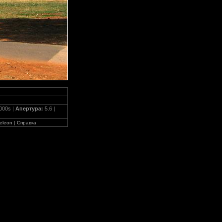
000s |
Апертура:
5.6 |
eleon
|
Справка