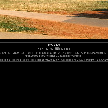
IMG 7426
«
|
<
|
49
|
50
|
51
|
52
|
53
|
Shot S50 |
Дата:
23.07.04 14:48 |
Разрешение:
2592 x 1944 |
ISO:
Auto |
Выдержка:
1/1
Фокусное расстояние:
21.3125mm (=103mm)
жений:
53
| Последнее обновление:
28.05.08 12:07
| Создано с помощью
JAlbum 7.3
&
Cham