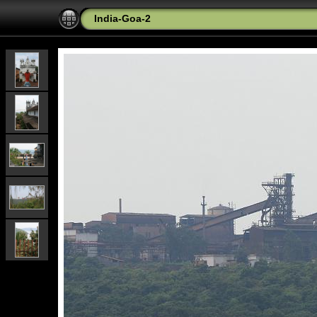
India-Goa-2