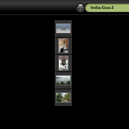
India-Goa-2