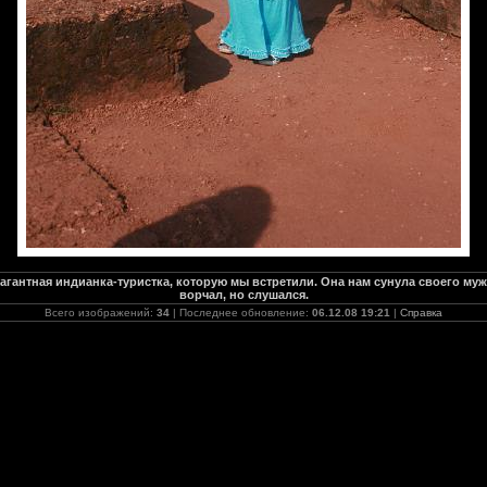
вагантная индианка-туристка, которую мы встретили. Она нам сунула своего м
ворчал, но слушался.
Всего изображений:
34
| Последнее обновление:
06.12.08 19:21
|
Справка