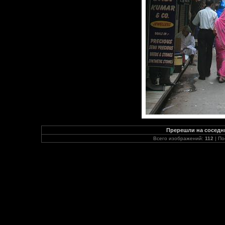
Пререшли на соседню
Всего изображений:
112
| По