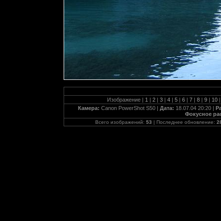
Изображение |
1
|
2
|
3
|
4
|
5
|
6
|
7
|
8
|
9
|
10
|
Камера:
Canon PowerShot S50 |
Дата:
18.07.04 20:20 |
Р
Фокусное ра
Всего изображений:
53
| Последнее обновление:
2