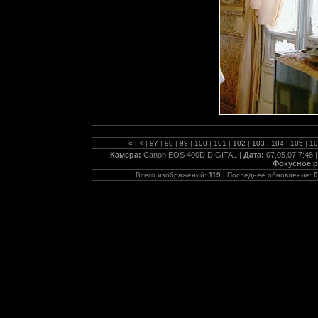
«
|
<
|
97
|
98
|
99
|
100
|
101
|
102
|
103
|
104
|
105
|
1
Камера:
Canon EOS 400D DIGITAL |
Дата:
07.05.07 7:48 
Фокусное р
Всего изображений:
119
| Последнее обновление:
0