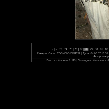
«
|
<
|
73
|
74
|
75
|
76
|
77
|
78
|
79
|
80
|
81
|
82
Камера:
Canon EOS 400D DIGITAL |
Дата:
04.05.07 16:39 
Фокусное р
Всего изображений:
119
| Последнее обновление:
0