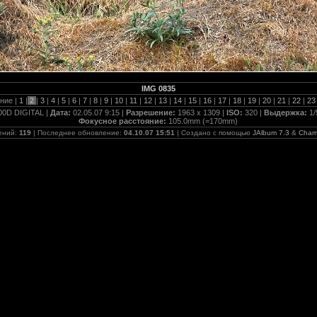
IMG 0835
ние |
1
|
2
|
3
|
4
|
5
|
6
|
7
|
8
|
9
|
10
|
11
|
12
|
13
|
14
|
15
|
16
|
17
|
18
|
19
|
20
|
21
|
22
|
2
00D DIGITAL |
Дата:
02.05.07 9:15 |
Разрешение:
1963 x 1309 |
ISO:
320 |
Выдержка:
1/
Фокусное расстояние:
105.0mm (=170mm)
ений:
119
| Последнее обновление:
04.10.07 15:51
| Создано с помощью
JAlbum 7.3
&
Cham