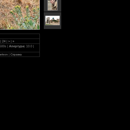
3
|
24
|
>
|
»
500s |
Апертура:
10.0 |
eleon
|
Справка