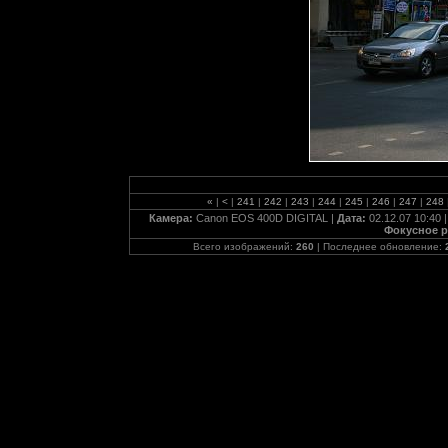
«
|
<
|
241
|
242
|
243
|
244
|
245
|
246
|
247
|
248
Камера:
Canon EOS 400D DIGITAL |
Дата:
02.12.07 10:40 
Фокусное р
Всего изображений:
260
| Последнее обновление: