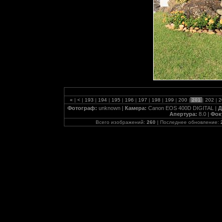
«
|
<
|
193
|
194
|
195
|
196
|
197
|
198
|
199
|
200
|
201
|
202
|
2
Фотограф:
unknown |
Камера:
Canon EOS 400D DIGITAL |
Д
Апертура:
8.0 |
Фок
Всего изображений:
260
| Последнее обновление: