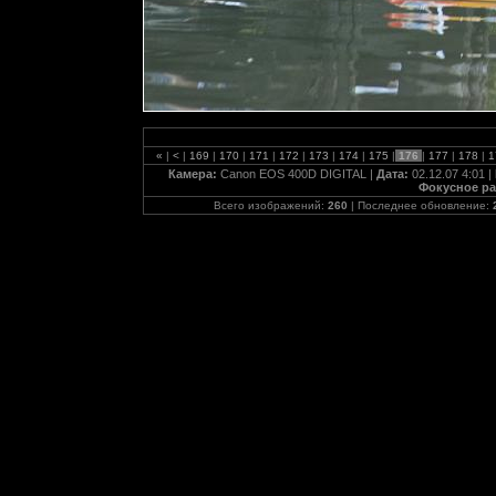
«
|
<
|
169
|
170
|
171
|
172
|
173
|
174
|
175
|
176
|
177
|
178
|
1
Камера:
Canon EOS 400D DIGITAL |
Дата:
02.12.07 4:01 |
Фокусное ра
Всего изображений:
260
| Последнее обновление: