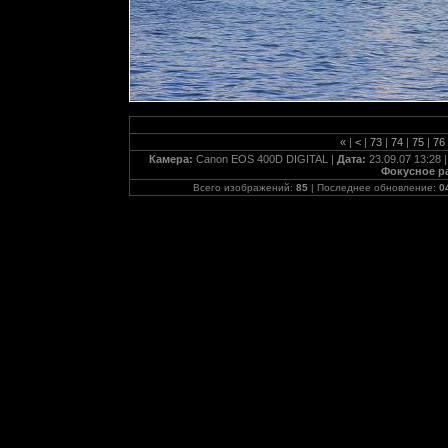
«
|
<
|
73
|
74
|
75
|
76
Камера:
Canon EOS 400D DIGITAL |
Дата:
23.09.07 13:28 
Фокусное р
Всего изображений:
85
| Последнее обновление:
0