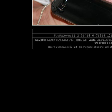
Изображение |
1
|
2
|
3
|
4
|
5
|
6
|
7
|
8
|
9
|
10
|
Камера:
Canon EOS DIGITAL REBEL XTi |
Дата:
31.01.06 6:
Фокусное ра
Всего изображений:
32
| Последнее обновление:
2