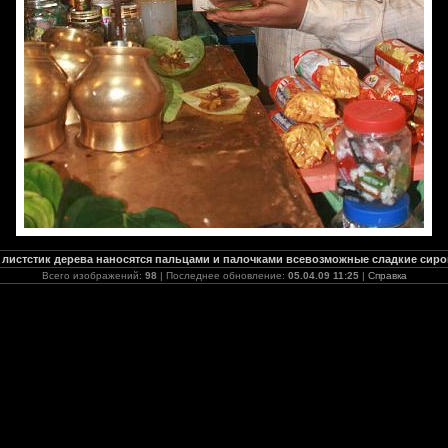
 листстик дерева наносятся пальцами и палочками всевозможные сладкие сир
Всего изображений:
98
| Последнее обновление:
05.04.09 11:25
|
Справка