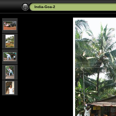
India-Goa-2