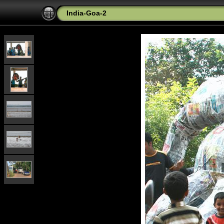
India-Goa-2