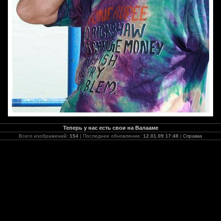
Теперь у нас есть свои на Валааме
Всего изображений:
154
| Последнее обновление:
12.01.09 17:48
|
Справка