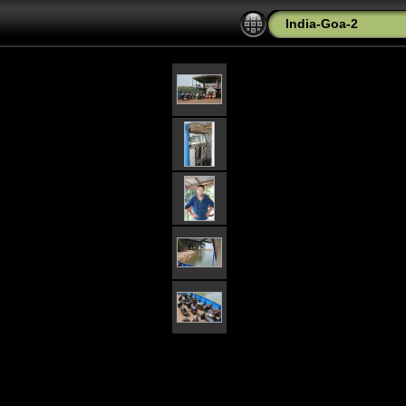
India-Goa-2