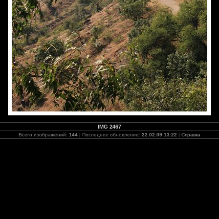
IMG 2467
Всего изображений:
144
| Последнее обновление:
22.02.09 13:22
|
Справка