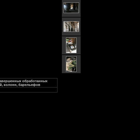
 завершенных обработанных
уй, колонн, барельефов