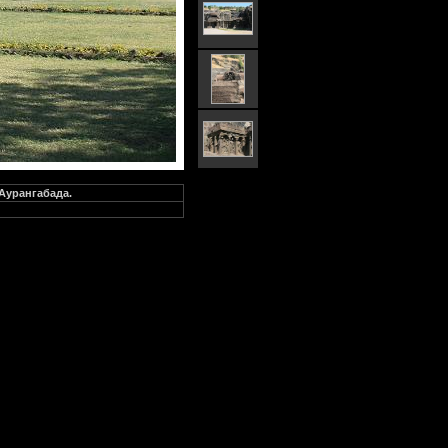
 Аурангабада.