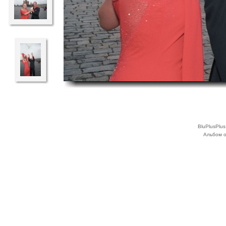
BluPlusPlu
Альбом о