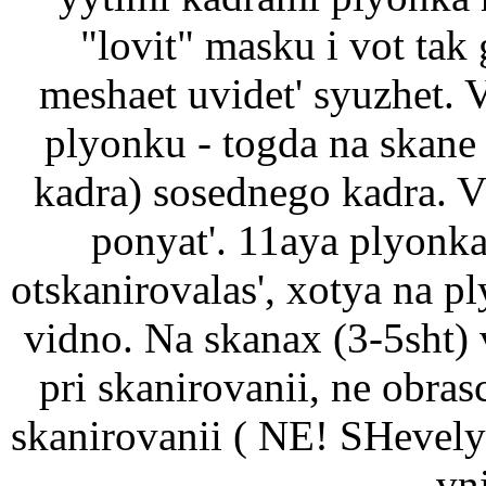
"lovit" masku i vot tak 
meshaet uvidet' syuzhet. 
plyonku - togda na skane
kadra) sosednego kadra. V
ponyat'. 11aya plyonka
otskanirovalas', xotya na 
vidno. Na skanax (3-5sht) 
pri skanirovanii, ne obras
skanirovanii ( NE! SHevelyo
vn