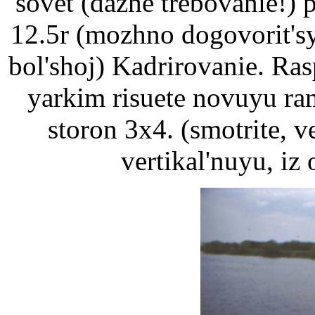
sovet (dazhe trebovanie!) 
12.5r (mozhno dogovorit's
bol'shoj) Kadrirovanie. Ra
yarkim risuete novuyu ra
storon 3x4. (smotrite, ve
vertikal'nuyu, iz 