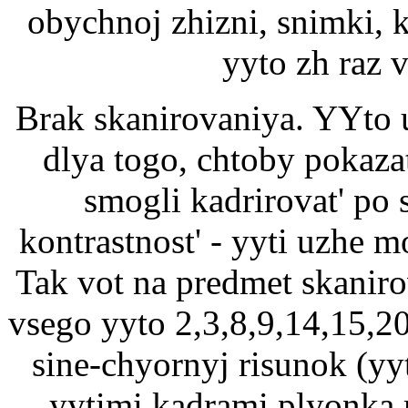
obychnoj zhizni, snimki, 
yyto zh raz v
Brak skanirovaniya. YYto u
dlya togo, chtoby pokaza
smogli kadrirovat' po
kontrastnost' - yyti uzhe mo
Tak vot na predmet skanir
vsego yyto 2,3,8,9,14,15,2
sine-chyornyj risunok (y
yytimi kadrami plyonka r