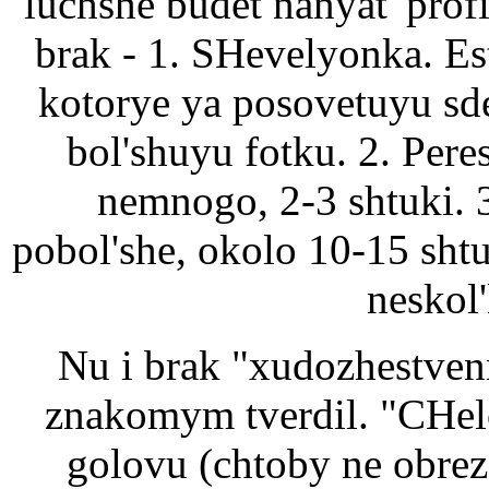
luchshe budet nanyat' profi
brak - 1. SHevelyonka. Est
kotorye ya posovetuyu sde
bol'shuyu fotku. 2. Pere
nemnogo, 2-3 shtuki. 
pobol'she, okolo 10-15 sht
neskol
Nu i brak "xudozhestvenn
znakomym tverdil. "CHelov
golovu (chtoby ne obreza