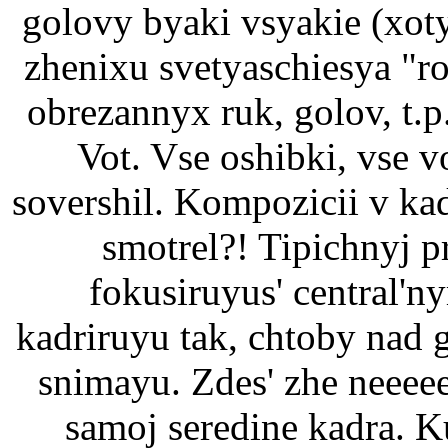
golovy byaki vsyakie (xot
zhenixu svetyaschiesya "ro
obrezannyx ruk, golov, t.p
Vot. Vse oshibki, vse 
sovershil. Kompozicii v ka
smotrel?! Tipichnyj p
fokusiruyus' central'
kadriruyu tak, chtoby nad g
snimayu. Zdes' zhe neeee
samoj seredine kadra. K