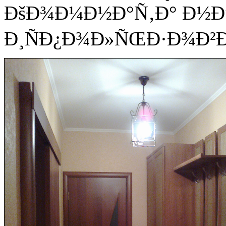
ÐšÐ¾Ð¼Ð½Ð°Ñ‚Ð° Ð½Ð
Ð¸ÑÐ¿Ð¾Ð»ÑŒÐ·Ð¾Ð²Ð