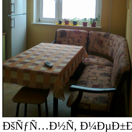
ÐšÑƒÑ…Ð½Ñ, Ð¼ÐµÐ±