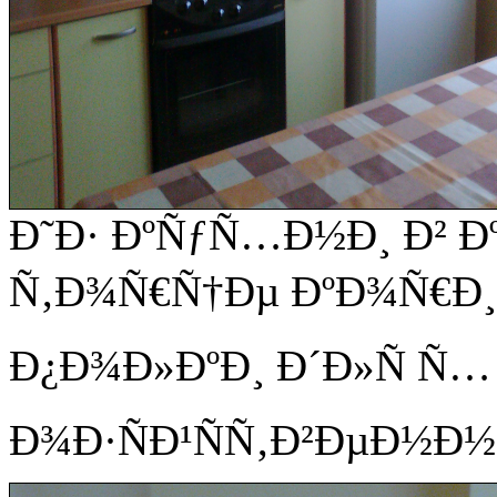
Ð˜Ð· ÐºÑƒÑ…Ð½Ð¸ Ð² Ð
Ñ‚Ð¾Ñ€Ñ†Ðµ ÐºÐ¾Ñ€Ð¸
Ð¿Ð¾Ð»ÐºÐ¸ Ð´Ð»Ñ Ñ…
Ð¾Ð·ÑÐ¹ÑÑ‚Ð²ÐµÐ½Ð